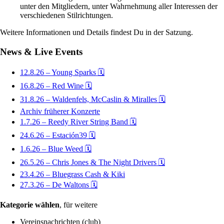
unter den Mitgliedern, unter Wahrnehmung aller Interessen der
verschiedenen Stilrichtungen.
Weitere Informationen und Details findest Du in der Satzung.
News & Live Events
12.8.26 – Young Sparks 🗓
16.8.26 – Red Wine 🗓
31.8.26 – Waldenfels, McCaslin & Miralles 🗓
Archiv früherer Konzerte
1.7.26 – Reedy River String Band 🗓
24.6.26 – Estación39 🗓
1.6.26 – Blue Weed 🗓
26.5.26 – Chris Jones & The Night Drivers 🗓
23.4.26 – Bluegrass Cash & Kiki
27.3.26 – De Waltons 🗓
Kategorie wählen
, für weitere
Vereinsnachrichten (club)