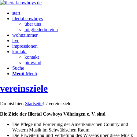
start
illertal cowboys
über uns
mitgliederbereich
wohnzimmer
live
impressionen
kontakt
kontakt
pinwand
Suche
Menü
Menü
vereinsziele
Du bist hier:
Startseite
1
/
vereinsziele
Die Ziele der Illertal Cowboys Vöhringen e. V. sind
Die Pflege und Förderung der Amerikanischen Country und
Western Musik im Schwäbischen Raum.
Die Erweiterung und Vertiefung des Wissens über diese Musik