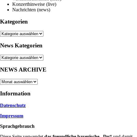
Konzerthinweise (live)
Nachrichten (news)
Kategorien
Kategorien
News Kategorien
News
Kategorien
NEWS ARCHIVE
NEWS
ARCHIVE
Information
Datenschutz
Impressum
Sprachgebrauch
Diese Seite verwendet
das freundliche bayerische „Du“
und damit