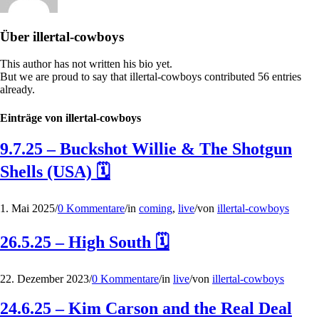
Über
illertal-cowboys
This author has not written his bio yet.
But we are proud to say that
illertal-cowboys
contributed 56 entries
already.
Einträge von illertal-cowboys
9.7.25 – Buckshot Willie & The Shotgun
Shells (USA) 🗓
1. Mai 2025
/
0 Kommentare
/
in
coming
,
live
/
von
illertal-cowboys
26.5.25 – High South 🗓
22. Dezember 2023
/
0 Kommentare
/
in
live
/
von
illertal-cowboys
24.6.25 – Kim Carson and the Real Deal