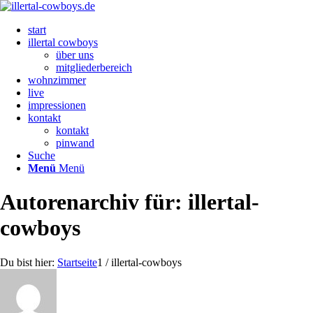
start
illertal cowboys
über uns
mitgliederbereich
wohnzimmer
live
impressionen
kontakt
kontakt
pinwand
Suche
Menü
Menü
Autorenarchiv für: illertal-
cowboys
Du bist hier:
Startseite
1
/
illertal-cowboys