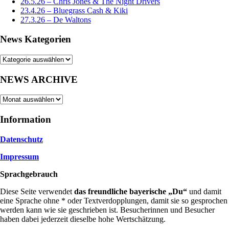
26.5.26 – Chris Jones & The Night Drivers
23.4.26 – Bluegrass Cash & Kiki
27.3.26 – De Waltons
News Kategorien
News
Kategorien
NEWS ARCHIVE
NEWS
ARCHIVE
Information
Datenschutz
Impressum
Sprachgebrauch
Diese Seite verwendet
das freundliche bayerische „Du“
und damit
eine Sprache ohne * oder Textverdopplungen, damit sie so gesprochen
werden kann wie sie geschrieben ist. Besucherinnen und Besucher
haben dabei jederzeit dieselbe hohe Wertschätzung.