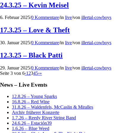
24.3.25 – Kevin Meisel
6. Februar 2025
/
0 Kommentare
/
in
live
/
von
illertal-cowboys
17.3.25 – Love & Theft
30. Januar 2025
/
0 Kommentare
/
in
live
/
von
illertal-cowboys
12.3.25 – Black Patti
29. Januar 2025
/
0 Kommentare
/
in
live
/
von
illertal-cowboys
Seite 3 von 6
‹
1
2
3
4
5
›
»
News – Live Events
12.8.26 – Young Sparks
16.8.26 – Red Wine
31.8.26 – Waldenfels, McCaslin & Miralles
Archiv früherer Konzerte
1.7.26 – Reedy River String Band
24.6.26 – Estación39
1.6.26 – Blue Weed