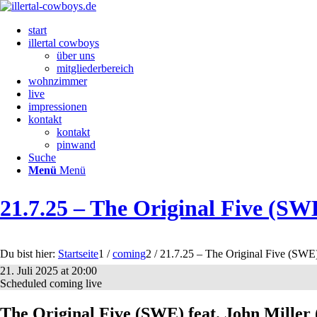
start
illertal cowboys
über uns
mitgliederbereich
wohnzimmer
live
impressionen
kontakt
kontakt
pinwand
Suche
Menü
Menü
21.7.25 – The Original Five (SWE
Du bist hier:
Startseite
1
/
coming
2
/
21.7.25 – The Original Five (SWE)
21. Juli 2025
at
20:00
Scheduled
coming
live
The Original Five (SWE) feat. John Miller