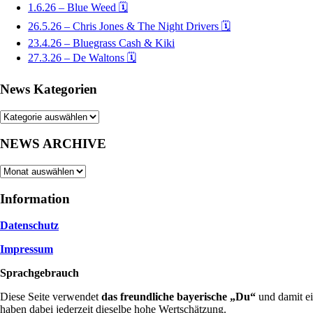
1.6.26 – Blue Weed 🗓
26.5.26 – Chris Jones & The Night Drivers 🗓
23.4.26 – Bluegrass Cash & Kiki
27.3.26 – De Waltons 🗓
News Kategorien
News
Kategorien
NEWS ARCHIVE
NEWS
ARCHIVE
Information
Datenschutz
Impressum
Sprachgebrauch
Diese Seite verwendet
das freundliche bayerische „Du“
und damit ei
haben dabei jederzeit dieselbe hohe Wertschätzung.