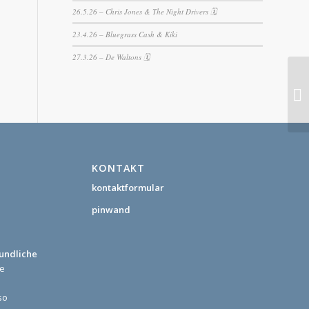
26.5.26 – Chris Jones & The Night Drivers 🗓
23.4.26 – Bluegrass Cash & Kiki
27.3.26 – De Waltons 🗓
KONTAKT
kontaktformular
pinwand
eundliche
ne
so