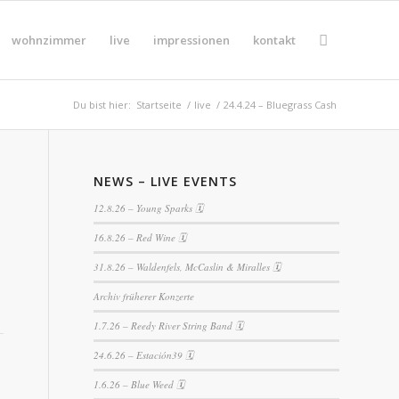
wohnzimmer
live
impressionen
kontakt
Du bist hier:
Startseite
/
live
/
24.4.24 – Bluegrass Cash
NEWS – LIVE EVENTS
12.8.26 – Young Sparks 🗓
16.8.26 – Red Wine 🗓
31.8.26 – Waldenfels, McCaslin & Miralles 🗓
Archiv früherer Konzerte
1.7.26 – Reedy River String Band 🗓
24.6.26 – Estación39 🗓
1.6.26 – Blue Weed 🗓