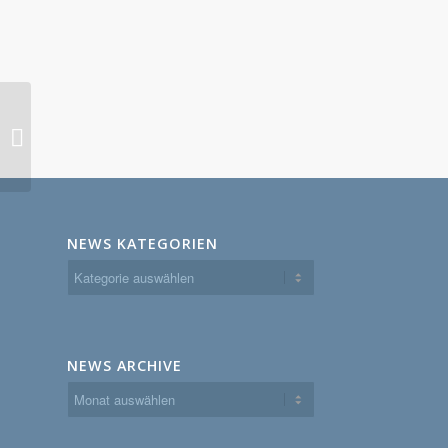
Illertal Cowboys
Website – live now!
NEWS KATEGORIEN
News
Kategorien
NEWS ARCHIVE