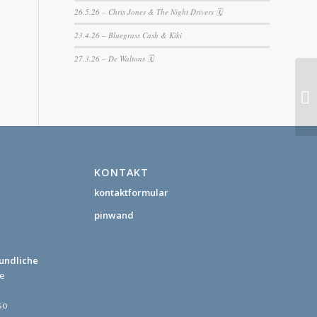
26.5.26 – Chris Jones & The Night Drivers 🗓
23.4.26 – Bluegrass Cash & Kiki
27.3.26 – De Waltons 🗓
KONTAKT
kontaktformular
pinwand
eundliche
ne
so