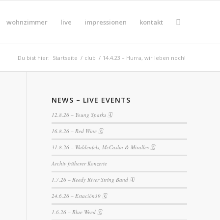
wohnzimmer
live
impressionen
kontakt
Du bist hier:
Startseite
/
club
/
14.4.23 – Hurra, wir leben noch!
NEWS – LIVE EVENTS
12.8.26 – Young Sparks 🗓
16.8.26 – Red Wine 🗓
31.8.26 – Waldenfels, McCaslin & Miralles 🗓
Archiv früherer Konzerte
1.7.26 – Reedy River String Band 🗓
24.6.26 – Estación39 🗓
1.6.26 – Blue Weed 🗓